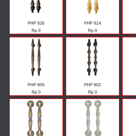
PHP 826
PHP 824
Harga
Harga
Rp 0
Rp 0
PHP 805
PHP 802
Harga
Harga
Rp 0
Rp 0