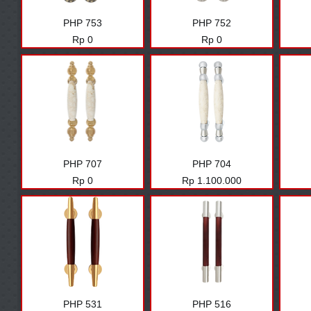
PHP 753
PHP 752
Harga
Harga
Rp 0
Rp 0
PHP 707
PHP 704
Harga
Harga
Rp 0
Rp 1.100.000
PHP 531
PHP 516