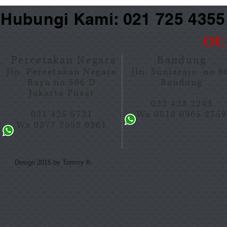
Hubungi Kami: 021 725 435
OU
Percetakan Negara
Bandung
Jln. Percetakan Negara
Jln. Suniaraja no 
Raya no 566 D
Bandung
Jakarta Pusat
022 423 2243
021 425 5721
Wa 0818 0965 275
Wa 0877 7558 0361
Design 2015 by Tommy K.