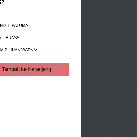
52
ga
ANDLE PALOMA 
L: BRASS 
A PILIHAN WARNA: 
Tambah ke Keranjang