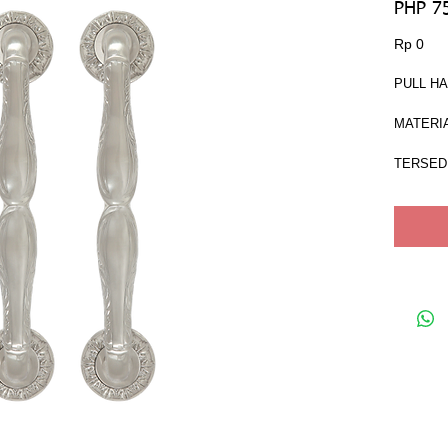
PHP 7
Har
Rp 0
PULL H
MATERIA
TERSEDI