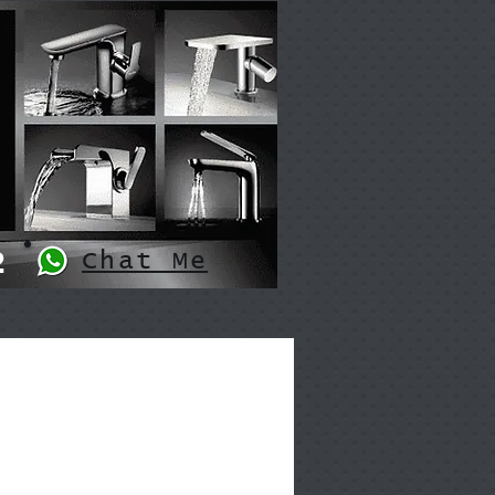
2
Chat Me