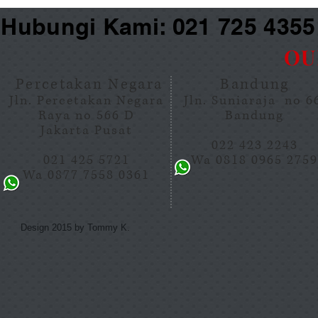
Hubungi Kami: 021 725 435
OU
Percetakan Negara
Bandung
Jln. Percetakan Negara
Jln. Suniaraja no 
Raya no 566 D
Bandung
Jakarta Pusat
022 423 2243
021 425 5721
Wa 0818 0965 275
Wa 0877 7558 0361
Design 2015 by Tommy K.