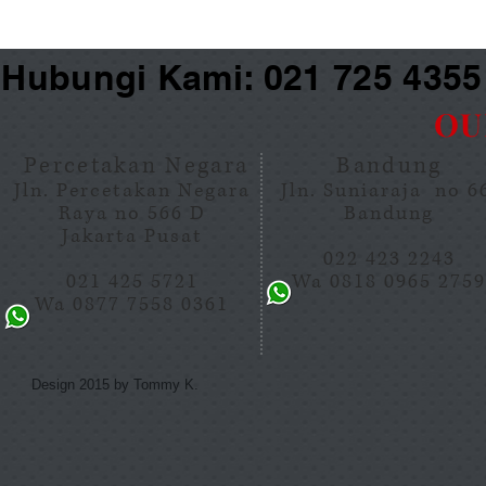
Hubungi Kami: 021 725 435
OU
Percetakan Negara
Bandung
Jln. Percetakan Negara
Jln. Suniaraja no 
Raya no 566 D
Bandung
Jakarta Pusat
022 423 2243
021 425 5721
Wa 0818 0965 275
Wa 0877 7558 0361
Design 2015 by Tommy K.