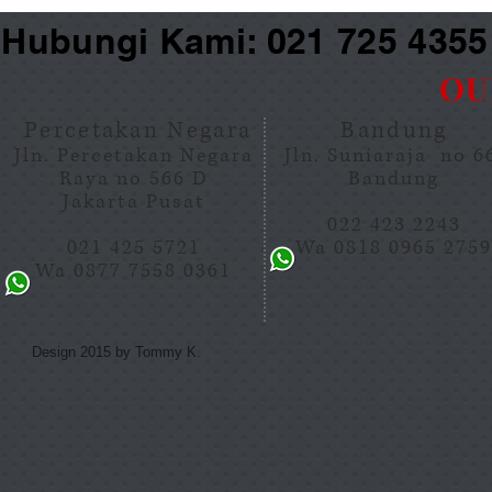
Hubungi Kami: 021 725 435
OU
Percetakan Negara
Bandung
Jln. Percetakan Negara
Jln. Suniaraja no 
Raya no 566 D
Bandung
Jakarta Pusat
022 423 2243
021 425 5721
Wa 0818 0965 275
Wa 0877 7558 0361
Design 2015 by Tommy K.