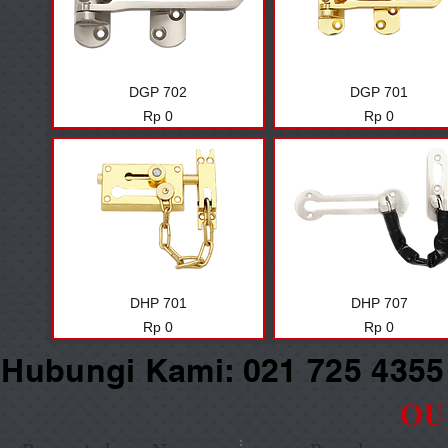
DGP 702
DGP 701
Harga
Harga
Rp 0
Rp 0
DHP 701
DHP 707
Harga
Harga
Rp 0
Rp 0
Hubungi Kami: 021 725 435
OU