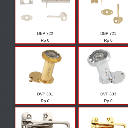
DBP 722
DBP 721
Harga
Harga
Rp 0
Rp 0
DVP 301
DVP 603
Harga
Harga
Rp 0
Rp 0