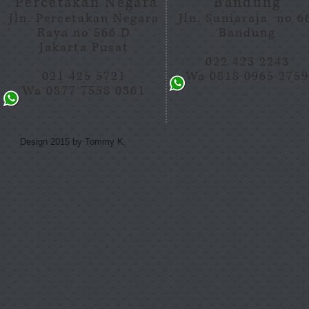
Percetakan Negara
Bandung
Jln. Percetakan Negara
Jln. Suniaraja no 
Raya no 566 D
Bandung
Jakarta Pusat
022 423 2243
021 425 5721
Wa 0818 0965 275
Wa 0877 7558 0361
Design 2015 by Tommy K.