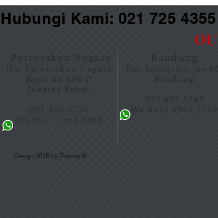
Hubungi Kami: 021 725 435
OU
Percetakan Negara
Bandung
Jln. Percetakan Negara
Jln. Suniaraja no 
Raya no 566 D
Bandung
Jakarta Pusat
022 423 2243
021 425 5721
Wa 0818 0965 275
Wa 0877 7558 0361
Design 2015 by Tommy K.