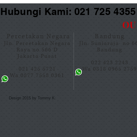
Hubungi Kami: 021 725 435
OU
Percetakan Negara
Bandung
Jln. Percetakan Negara
Jln. Suniaraja no 
Raya no 566 D
Bandung
Jakarta Pusat
022 423 2243
021 425 5721
Wa 0818 0965 275
Wa 0877 7558 0361
Design 2015 by Tommy K.