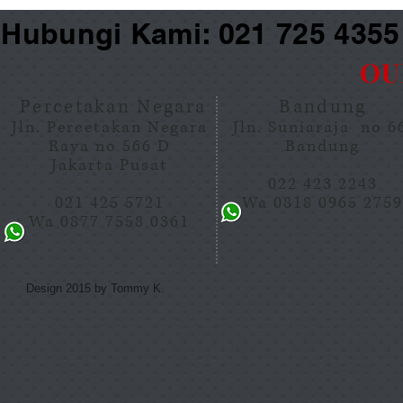
Hubungi Kami: 021 725 435
OU
Percetakan Negara
Bandung
Jln. Percetakan Negara
Jln. Suniaraja no 
Raya no 566 D
Bandung
Jakarta Pusat
022 423 2243
021 425 5721
Wa 0818 0965 275
Wa 0877 7558 0361
Design 2015 by Tommy K.