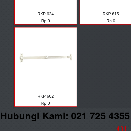
RKP 624
RKP 615
Harga
Harga
Rp 0
Rp 0
RKP 602
Harga
Rp 0
Hubungi Kami: 021 725 435
OU