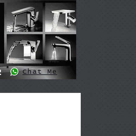
2
Chat Me