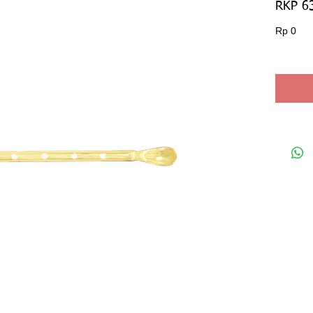
RKP 6
Har
Rp 0