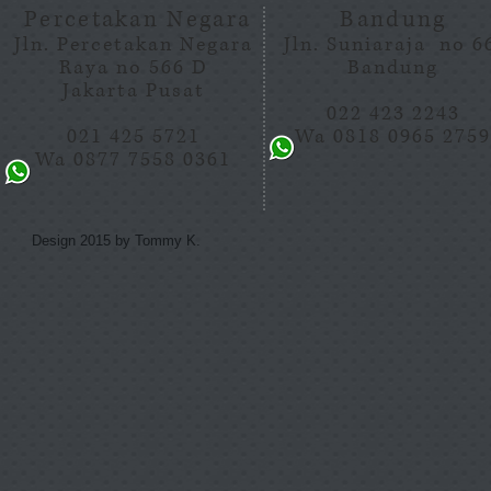
Percetakan Negara
Bandung
Jln. Percetakan Negara
Jln. Suniaraja no 
Raya no 566 D
Bandung
Jakarta Pusat
022 423 2243
021 425 5721
Wa 0818 0965 275
Wa 0877 7558 0361
Design 2015 by Tommy K.