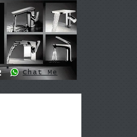
2
Chat Me