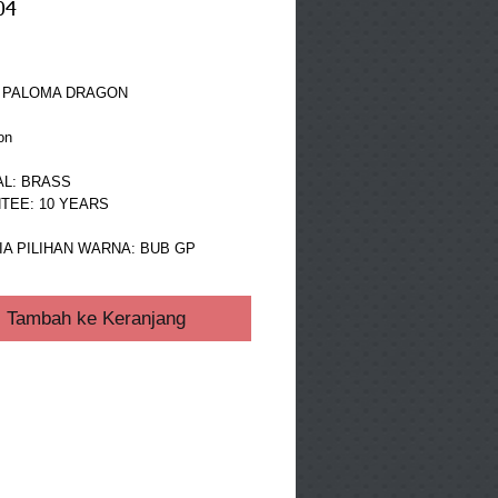
04
ga
 PALOMA DRAGON 
on
AL: BRASS
TEE: 10 YEARS
A PILIHAN WARNA: BUB GP
Tambah ke Keranjang