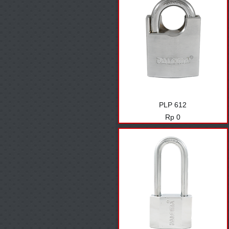
PLP 612
Harga
Rp 0