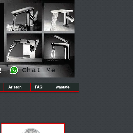
2
Chat Me
Ariston
FAQ
wastafel