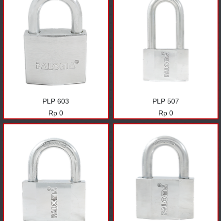
PLP 603
PLP 507
Harga
Harga
Rp 0
Rp 0