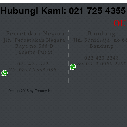
Hubungi Kami: 021 725 435
OU
Percetakan Negara
Bandung
Jln. Percetakan Negara
Jln. Suniaraja no 
Raya no 566 D
Bandung
Jakarta Pusat
022 423 2243
021 425 5721
Wa 0818 0965 275
Wa 0877 7558 0361
Design 2015 by Tommy K.