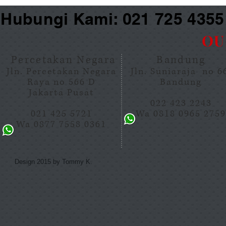
Hubungi Kami: 021 725 435
OU
Percetakan Negara
Bandung
Jln. Percetakan Negara
Jln. Suniaraja no 
Raya no 566 D
Bandung
Jakarta Pusat
022 423 2243
021 425 5721
Wa 0818 0965 275
Wa 0877 7558 0361
Design 2015 by Tommy K.