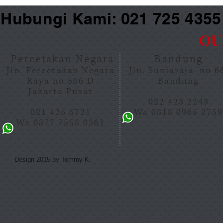
Hubungi Kami: 021 725 435
OU
Percetakan Negara
Bandung
Jln. Percetakan Negara
Jln. Suniaraja no 
Raya no 566 D
Bandung
Jakarta Pusat
022 423 2243
021 425 5721
Wa 0818 0965 275
Wa 0877 7558 0361
Design 2015 by Tommy K.