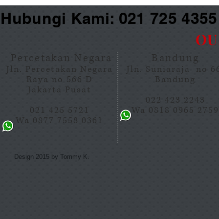
Hubungi Kami: 021 725 435
OU
Percetakan Negara
Bandung
Jln. Percetakan Negara
Jln. Suniaraja no 
Raya no 566 D
Bandung
Jakarta Pusat
022 423 2243
021 425 5721
Wa 0818 0965 275
Wa 0877 7558 0361
Design 2015 by Tommy K.