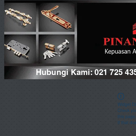
Hubungi Kami: 021 725 43
Widget Di
Check you
this page
If that do