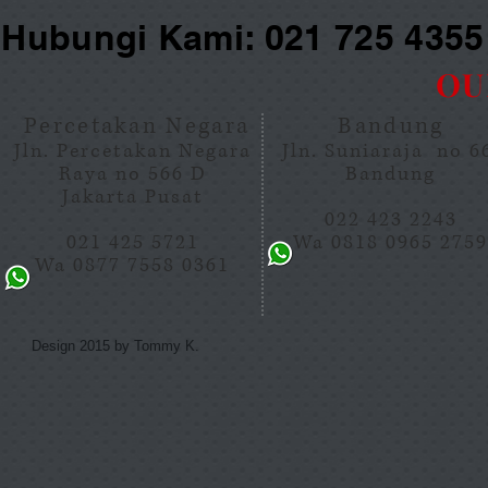
Hubungi Kami: 021 725 435
OU
Percetakan Negara
Bandung
Jln. Percetakan Negara
Jln. Suniaraja no 
Raya no 566 D
Bandung
Jakarta Pusat
022 423 2243
021 425 5721
Wa 0818 0965 275
Wa 0877 7558 0361
Design 2015 by Tommy K.