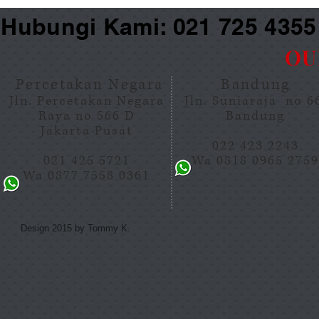
Hubungi Kami: 021 725 435
OU
Percetakan Negara
Bandung
Jln. Percetakan Negara
Jln. Suniaraja no 
Raya no 566 D
Bandung
Jakarta Pusat
022 423 2243
021 425 5721
Wa 0818 0965 275
Wa 0877 7558 0361
Design 2015 by Tommy K.