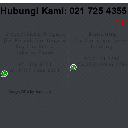
Hubungi Kami: 021 725 435
OU
Percetakan Negara
Bandung
Jln. Percetakan Negara
Jln. Suniaraja no 
Raya no 566 D
Bandung
Jakarta Pusat
022 423 2243
021 425 5721
Wa 0818 0965 275
Wa 0877 7558 0361
Design 2015 by Tommy K.