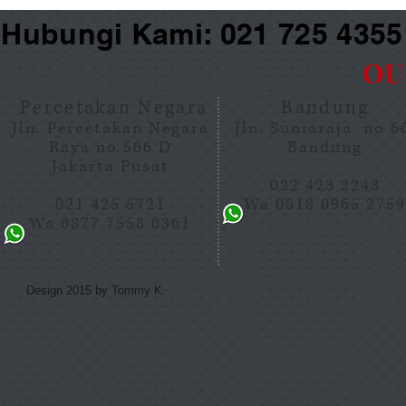
Hubungi Kami: 021 725 435
OU
Percetakan Negara
Bandung
Jln. Percetakan Negara
Jln. Suniaraja no 
Raya no 566 D
Bandung
Jakarta Pusat
022 423 2243
021 425 5721
Wa 0818 0965 275
Wa 0877 7558 0361
Design 2015 by Tommy K.