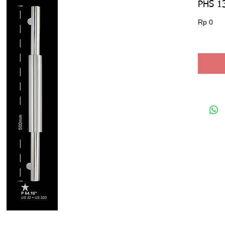
PHS 1
Har
Rp 0