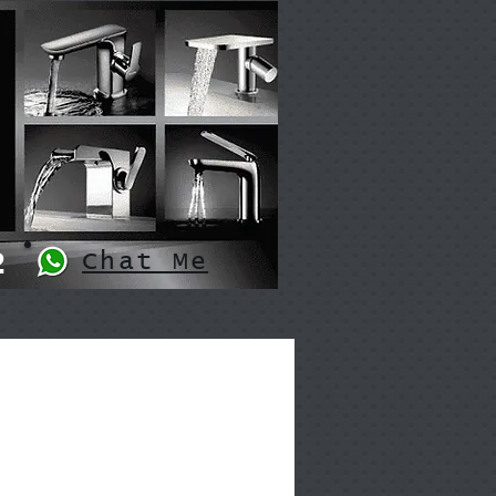
2
Chat Me