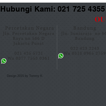
Hubungi Kami: 021 725 435
OU
Percetakan Negara
Bandung
Jln. Percetakan Negara
Jln. Suniaraja no 
Raya no 566 D
Bandung
Jakarta Pusat
022 423 2243
021 425 5721
Wa 0818 0965 275
Wa 0877 7558 0361
Design 2015 by Tommy K.