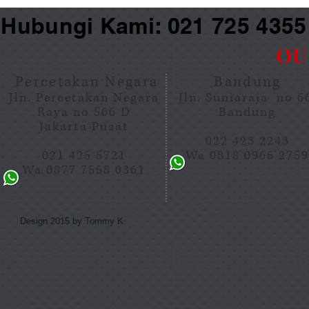
Hubungi Kami: 021 725 435
OU
Percetakan Negara
Bandung
Jln. Percetakan Negara
Jln. Suniaraja no 
Raya no 566 D
Bandung
Jakarta Pusat
022 423 2243
021 425 5721
Wa 0818 0965 275
Wa 0877 7558 0361
Design 2015 by Tommy K.