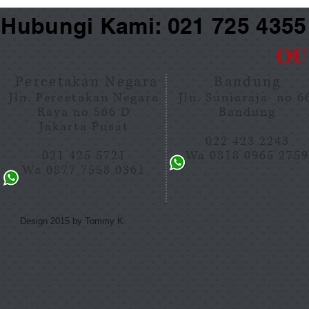
Hubungi Kami: 021 725 435
OU
Percetakan Negara
Bandung
Jln. Percetakan Negara
Jln. Suniaraja no 
Raya no 566 D
Bandung
Jakarta Pusat
022 423 2243
021 425 5721
Wa 0818 0965 275
Wa 0877 7558 0361
Design 2015 by Tommy K.