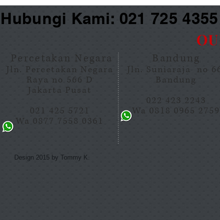
Hubungi Kami: 021 725 435
OU
Percetakan Negara
Bandung
Jln. Percetakan Negara
Jln. Suniaraja no 
Raya no 566 D
Bandung
Jakarta Pusat
022 423 2243
021 425 5721
Wa 0818 0965 275
Wa 0877 7558 0361
Design 2015 by Tommy K.