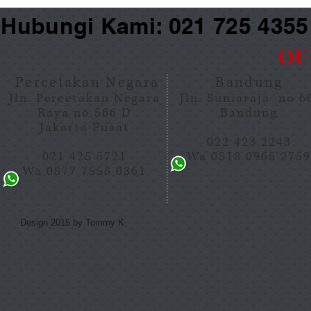
Hubungi Kami: 021 725 435
OU
Percetakan Negara
Bandung
Jln. Percetakan Negara
Jln. Suniaraja no 
Raya no 566 D
Bandung
Jakarta Pusat
022 423 2243
021 425 5721
Wa 0818 0965 275
Wa 0877 7558 0361
Design 2015 by Tommy K.