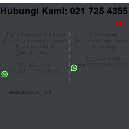
Hubungi Kami: 021 725 435
OU
Percetakan Negara
Bandung
Jln. Percetakan Negara
Jln. Suniaraja no 
Raya no 566 D
Bandung
Jakarta Pusat
022 423 2243
021 425 5721
Wa 0818 0965 275
Wa 0877 7558 0361
Design 2015 by Tommy K.