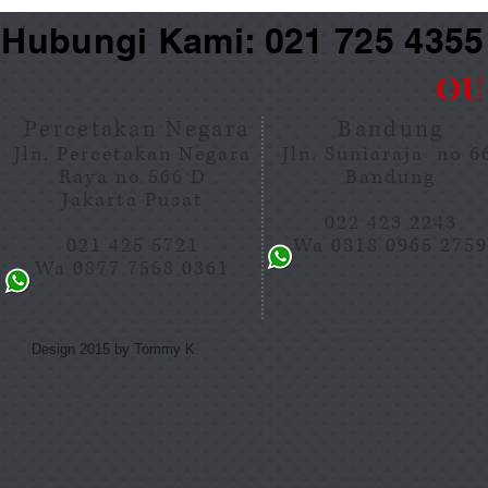
Hubungi Kami: 021 725 435
OU
Percetakan Negara
Bandung
Jln. Percetakan Negara
Jln. Suniaraja no 
Raya no 566 D
Bandung
Jakarta Pusat
022 423 2243
021 425 5721
Wa 0818 0965 275
Wa 0877 7558 0361
Design 2015 by Tommy K.