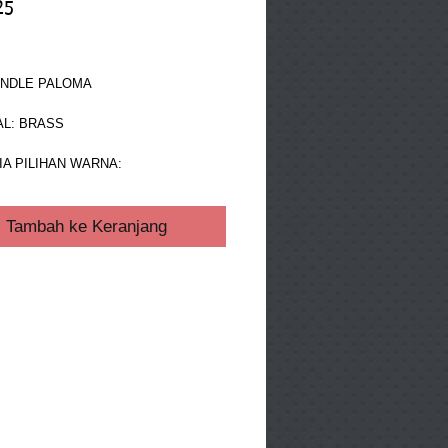
25
ga
ANDLE PALOMA 
L: BRASS 
A PILIHAN WARNA: 
Tambah ke Keranjang