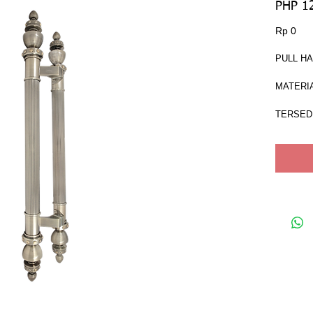
PHP 1
Har
Rp 0
PULL H
MATERIA
TERSEDI