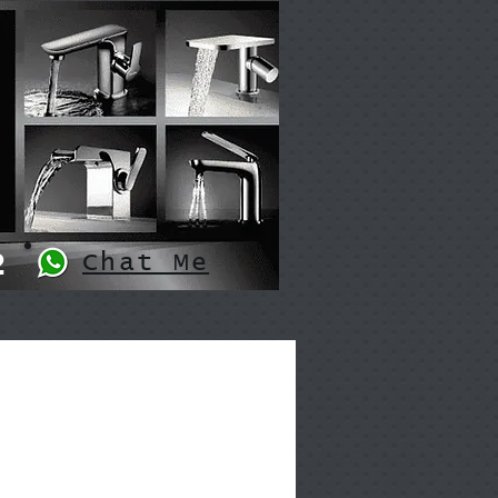
2
Chat Me