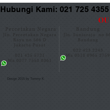
Hubungi Kami: 021 725 435
OU
Percetakan Negara
Bandung
Jln. Percetakan Negara
Jln. Suniaraja no 
Raya no 566 D
Bandung
Jakarta Pusat
022 423 2243
021 425 5721
Wa 0818 0965 275
Wa 0877 7558 0361
Design 2015 by Tommy K.