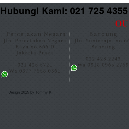
Hubungi Kami: 021 725 435
OU
Percetakan Negara
Bandung
Jln. Percetakan Negara
Jln. Suniaraja no 
Raya no 566 D
Bandung
Jakarta Pusat
022 423 2243
021 425 5721
Wa 0818 0965 275
Wa 0877 7558 0361
Design 2015 by Tommy K.