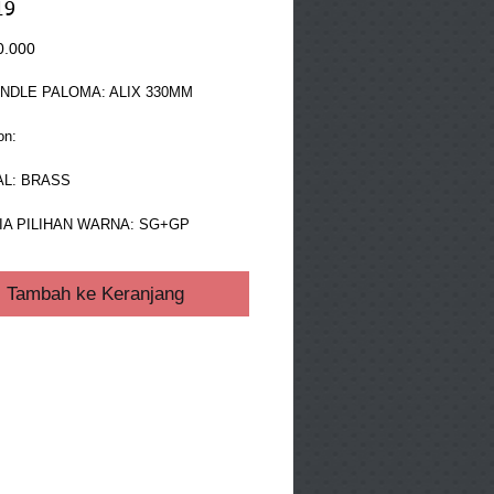
19
Harga
0.000
NDLE PALOMA: ALIX 330MM
on:
L: BRASS 
IA PILIHAN WARNA: SG+GP
Tambah ke Keranjang