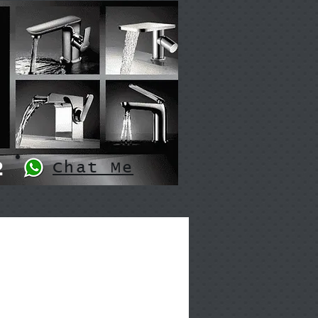
2
Chat Me