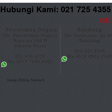
Hubungi Kami: 021 725 435
OU
Percetakan Negara
Bandung
Jln. Percetakan Negara
Jln. Suniaraja no 
Raya no 566 D
Bandung
Jakarta Pusat
022 423 2243
021 425 5721
Wa 0818 0965 275
Wa 0877 7558 0361
Design 2015 by Tommy K.