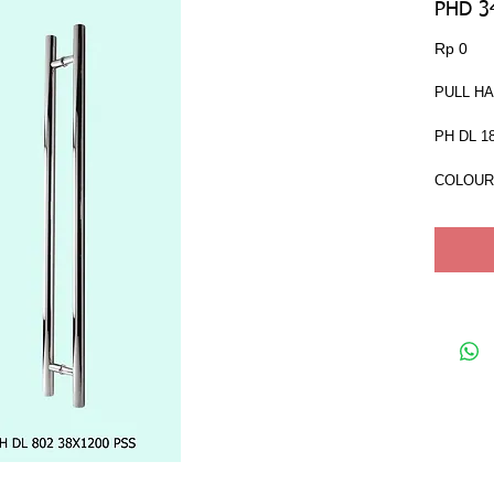
PHD 3
Har
Rp 0
PULL H
PH DL 1
COLOUR