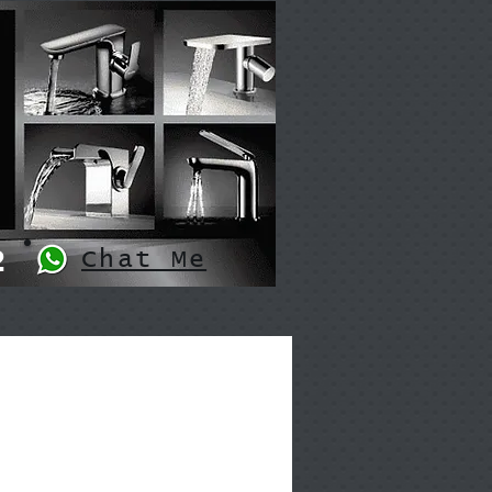
2
Chat Me