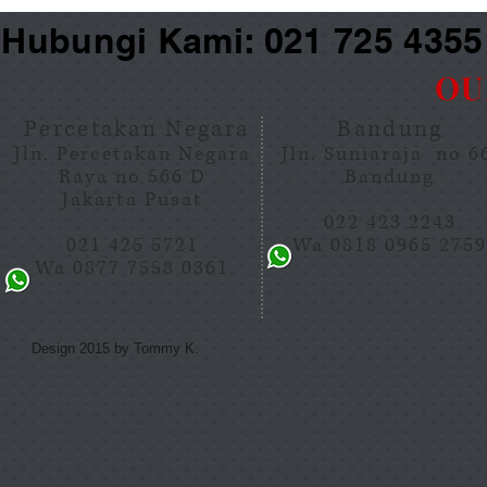
Hubungi Kami: 021 725 435
OU
Percetakan Negara
Bandung
Jln. Percetakan Negara
Jln. Suniaraja no 
Raya no 566 D
Bandung
Jakarta Pusat
022 423 2243
021 425 5721
Wa 0818 0965 275
Wa 0877 7558 0361
Design 2015 by Tommy K.