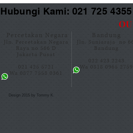
Hubungi Kami: 021 725 435
OU
Percetakan Negara
Bandung
Jln. Percetakan Negara
Jln. Suniaraja no 
Raya no 566 D
Bandung
Jakarta Pusat
022 423 2243
021 425 5721
Wa 0818 0965 275
Wa 0877 7558 0361
Design 2015 by Tommy K.