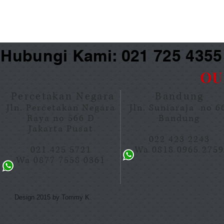
Hubungi Kami: 021 725 435
OU
Percetakan Negara
Bandung
Jln. Percetakan Negara
Jln. Suniaraja no 
Raya no 566 D
Bandung
Jakarta Pusat
022 423 2243
021 425 5721
Wa 0818 0965 275
Wa 0877 7558 0361
Design 2015 by Tommy K.