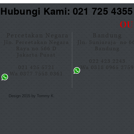
Hubungi Kami: 021 725 435
OU
Percetakan Negara
Bandung
Jln. Percetakan Negara
Jln. Suniaraja no 
Raya no 566 D
Bandung
Jakarta Pusat
022 423 2243
021 425 5721
Wa 0818 0965 275
Wa 0877 7558 0361
Design 2015 by Tommy K.