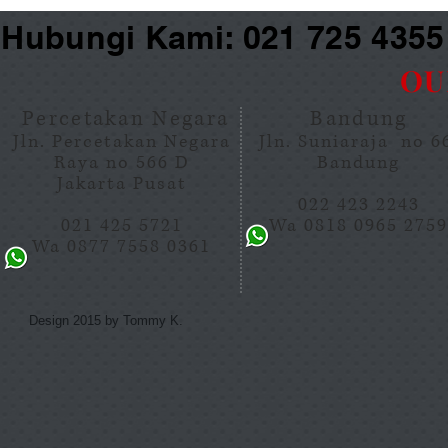
Hubungi Kami: 021 725 435
OU
Percetakan Negara
Bandung
Jln. Percetakan Negara
Jln. Suniaraja no 
Raya no 566 D
Bandung
Jakarta Pusat
022 423 2243
021 425 5721
Wa 0818 0965 275
Wa 0877 7558 0361
Design 2015 by Tommy K.