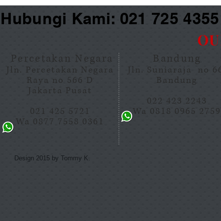
Hubungi Kami: 021 725 435
OU
Percetakan Negara
Bandung
Jln. Percetakan Negara
Jln. Suniaraja no 
Raya no 566 D
Bandung
Jakarta Pusat
022 423 2243
021 425 5721
Wa 0818 0965 275
Wa 0877 7558 0361
Design 2015 by Tommy K.