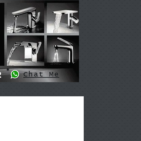
2
Chat Me