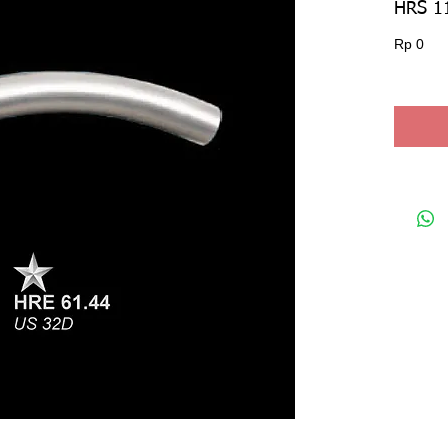
HRS 1
Har
Rp 0