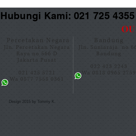
Hubungi Kami: 021 725 435
OU
Percetakan Negara
Bandung
Jln. Percetakan Negara
Jln. Suniaraja no 
Raya no 566 D
Bandung
Jakarta Pusat
022 423 2243
021 425 5721
Wa 0818 0965 275
Wa 0877 7558 0361
Design 2015 by Tommy K.