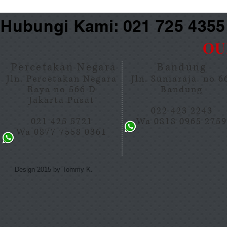
Hubungi Kami: 021 725 435
OU
Percetakan Negara
Bandung
Jln. Percetakan Negara
Jln. Suniaraja no 
Raya no 566 D
Bandung
Jakarta Pusat
022 423 2243
021 425 5721
Wa 0818 0965 275
Wa 0877 7558 0361
Design 2015 by Tommy K.