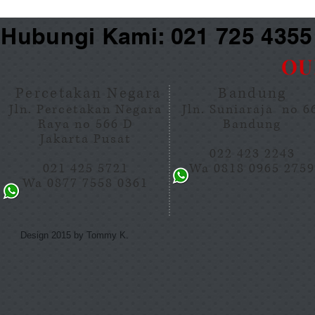
Hubungi Kami: 021 725 435
OU
Percetakan Negara
Bandung
Jln. Percetakan Negara
Jln. Suniaraja no 
Raya no 566 D
Bandung
Jakarta Pusat
022 423 2243
021 425 5721
Wa 0818 0965 275
Wa 0877 7558 0361
Design 2015 by Tommy K.