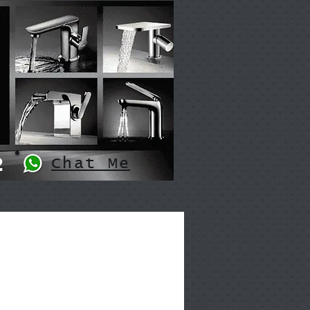
2
Chat Me