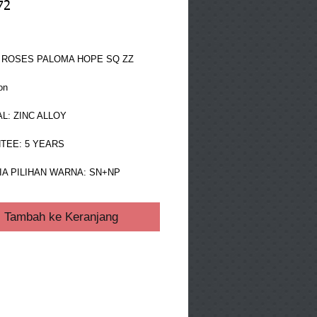
72
ga
 ROSES PALOMA HOPE SQ ZZ
on
L: ZINC ALLOY
TEE: 5 YEARS
IA PILIHAN WARNA: SN+NP
Tambah ke Keranjang