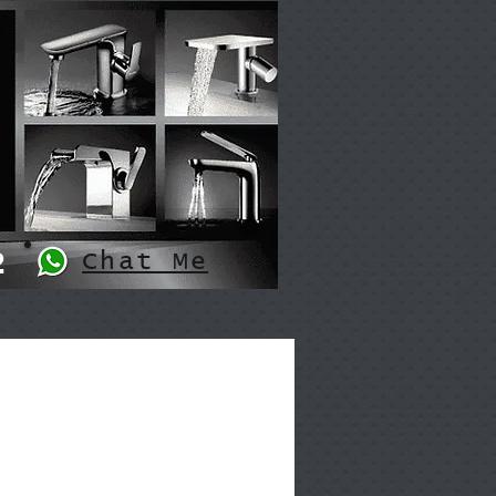
2
Chat Me