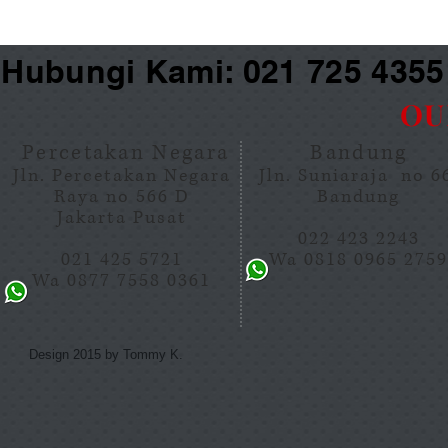
Hubungi Kami: 021 725 435
OU
Percetakan Negara
Bandung
Jln. Percetakan Negara
Jln. Suniaraja no 
Raya no 566 D
Bandung
Jakarta Pusat
022 423 2243
021 425 5721
Wa 0818 0965 275
Wa 0877 7558 0361
Design 2015 by Tommy K.